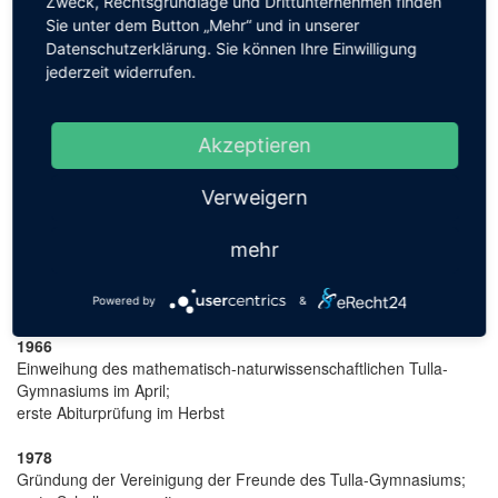
Zweck, Rechtsgrundlage und Drittunternehmen finden
Sie unter dem Button „Mehr“ und in unserer
Suche
Datenschutzerklärung. Sie können Ihre Einwilligung
jederzeit widerrufen.
Akzeptieren
Apply
Verweigern
Chronik
mehr
Auszug aus der Tulla-Chronik:
Powered by
&
1966
Einweihung des mathematisch-naturwissenschaftlichen Tulla-
Gymnasiums im April;
erste Abiturprüfung im Herbst
1978
Gründung der Vereinigung der Freunde des Tulla-Gymnasiums;