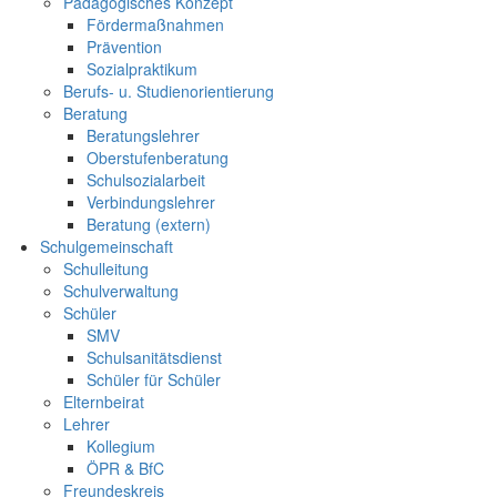
Pädagogisches Konzept
Fördermaßnahmen
Prävention
Sozialpraktikum
Berufs- u. Studienorientierung
Beratung
Beratungslehrer
Oberstufenberatung
Schulsozialarbeit
Verbindungslehrer
Beratung (extern)
Schulgemeinschaft
Schulleitung
Schulverwaltung
Schüler
SMV
Schulsanitätsdienst
Schüler für Schüler
Elternbeirat
Lehrer
Kollegium
ÖPR & BfC
Freundeskreis