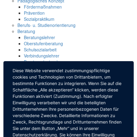
Pädagogisches Konzept
Fördermaßnahmen
Prävention
Sozialpraktikum
Berufs- u. Studienorientierung
Beratung
Beratungslehrer
Oberstufenberatung
Schulsozialarbeit
Verbindungslehrer
Beratung (extern)
Schulgemeinschaft
Diese Website verwendet zustimmungspflichtige
Schulleitung
cookies und Technologien von Drittanbietern, um
Schulverwaltung
bestimmte Funktionen zu integrieren. Wenn Sie auf die
Schüler
Schaltfläche „Alle akzeptieren“ klicken, werden diese
SMV
Funktionen aktiviert (Zustimmung). Nach erfolgter
Schulsanitätsdienst
Einwilligung verarbeiten wir und die beteiligten
Schüler für Schüler
Drittunternehmen Ihre personenbezogenen Daten für
Elternbeirat
verschiedene Zwecke. Detaillierte Informationen zu
Lehrer
Zweck, Rechtsgrundlage und Drittunternehmen finden
Kollegium
Sie unter dem Button „Mehr“ und in unserer
ÖPR & BfC
Datenschutzerklärung. Sie können Ihre Einwilligung
Freundeskreis