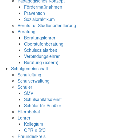
Pädagogisches Konzept
Fördermaßnahmen
Prävention
Sozialpraktikum
Berufs- u. Studienorientierung
Beratung
Beratungslehrer
Oberstufenberatung
Schulsozialarbeit
Verbindungslehrer
Beratung (extern)
Schulgemeinschaft
Schulleitung
Schulverwaltung
Schüler
SMV
Schulsanitätsdienst
Schüler für Schüler
Elternbeirat
Lehrer
Kollegium
ÖPR & BfC
Freundeskreis