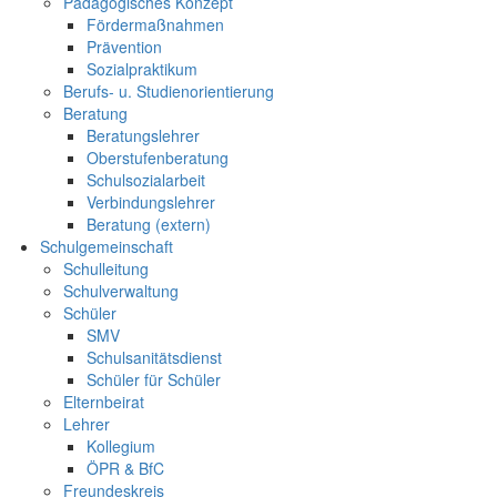
Pädagogisches Konzept
Fördermaßnahmen
Prävention
Sozialpraktikum
Berufs- u. Studienorientierung
Beratung
Beratungslehrer
Oberstufenberatung
Schulsozialarbeit
Verbindungslehrer
Beratung (extern)
Schulgemeinschaft
Schulleitung
Schulverwaltung
Schüler
SMV
Schulsanitätsdienst
Schüler für Schüler
Elternbeirat
Lehrer
Kollegium
ÖPR & BfC
Freundeskreis