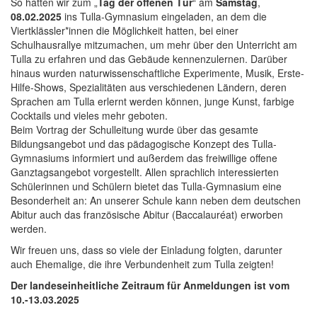
So hatten wir zum „
Tag der offenen Tür
“ am
Samstag
,
08.02.2025
ins Tulla-Gymnasium eingeladen, an dem die
Viertklässler*innen die Möglichkeit hatten, bei einer
Schulhausrallye mitzumachen, um mehr über den Unterricht am
Tulla zu erfahren und das Gebäude kennenzulernen. Darüber
hinaus wurden naturwissenschaftliche Experimente, Musik, Erste-
Hilfe-Shows, Spezialitäten aus verschiedenen Ländern, deren
Sprachen am Tulla erlernt werden können, junge Kunst, farbige
Cocktails und vieles mehr geboten.
Beim Vortrag der Schulleitung wurde über das gesamte
Bildungsangebot und das pädagogische Konzept des Tulla-
Gymnasiums informiert und außerdem das freiwillige offene
Ganztagsangebot vorgestellt. Allen sprachlich interessierten
Schülerinnen und Schülern bietet das Tulla-Gymnasium eine
Besonderheit an: An unserer Schule kann neben dem deutschen
Abitur auch das französische Abitur (Baccalauréat) erworben
werden.
Wir freuen uns, dass so viele der Einladung folgten, darunter
auch Ehemalige, die ihre Verbundenheit zum Tulla zeigten!
Der landeseinheitliche Zeitraum für Anmeldungen ist vom
10.-13.03.2025