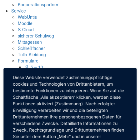
Kooperationspartner
Service
WebUntis
Moodle
S-Cloud
sicherer Schulweg
Mittagessen
Schließfächer
Tulla-Kleidung
Formulare
Kl. 5 – 10
Kursstufe
Diese Website verwendet zustimmungspflichtige
Freundeskreis
cookies und Technologien von Drittanbietern, um
Ganztagsschule
bestimmte Funktionen zu integrieren. Wenn Sie auf die
Lehrer-Login
Schaltfläche „Alle akzeptieren“ klicken, werden diese
Kontakt
Funktionen aktiviert (Zustimmung). Nach erfolgter
Sekretariat & Anfahrt
Einwilligung verarbeiten wir und die beteiligten
Offene Ganztagsschule
Freundeskreis
Drittunternehmen Ihre personenbezogenen Daten für
Elternbeirat
verschiedene Zwecke. Detaillierte Informationen zu
Beratung & Prävention
Zweck, Rechtsgrundlage und Drittunternehmen finden
Sie unter dem Button „Mehr“ und in unserer